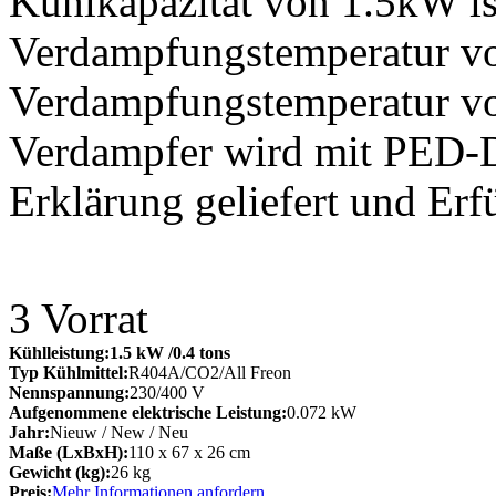
Kühlkapazität von 1.5kW ist
Verdampfungstemperatur vo
Verdampfungstemperatur v
Verdampfer wird mit PED-D
Erklärung geliefert und Erf
3
Vorrat
Kühlleistung:
1.5 kW
/0.4 tons
Typ Kühlmittel:
R404A/CO2/All Freon
Nennspannung:
230/400 V
Aufgenommene elektrische Leistung:
0.072 kW
Jahr:
Nieuw / New / Neu
Maße (LxBxH):
110 x 67 x 26 cm
Gewicht (kg):
26 kg
Preis:
Mehr Informationen anfordern