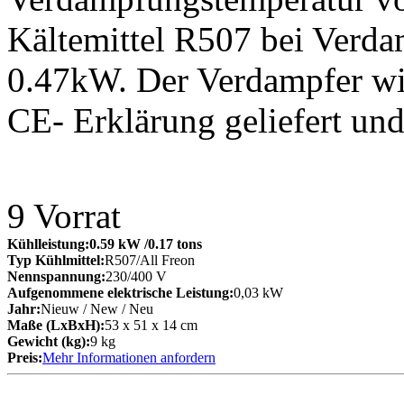
Kältemittel R507 bei Verd
0.47kW. Der Verdampfer wi
CE- Erklärung geliefert un
9
Vorrat
Kühlleistung:
0.59 kW
/0.17 tons
Typ Kühlmittel:
R507/All Freon
Nennspannung:
230/400 V
Aufgenommene elektrische Leistung:
0,03 kW
Jahr:
Nieuw / New / Neu
Maße (LxBxH):
53 x 51 x 14 cm
Gewicht (kg):
9 kg
Preis:
Mehr Informationen anfordern