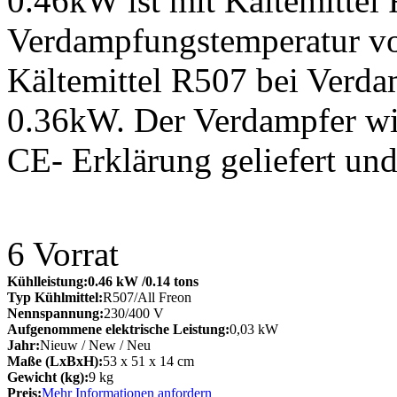
0.46kW ist mit Kältemittel 
Verdampfungstemperatur von
Kältemittel R507 bei Verd
0.36kW. Der Verdampfer wi
CE- Erklärung geliefert un
6
Vorrat
Kühlleistung:
0.46 kW
/0.14 tons
Typ Kühlmittel:
R507/All Freon
Nennspannung:
230/400 V
Aufgenommene elektrische Leistung:
0,03 kW
Jahr:
Nieuw / New / Neu
Maße (LxBxH):
53 x 51 x 14 cm
Gewicht (kg):
9 kg
Preis:
Mehr Informationen anfordern