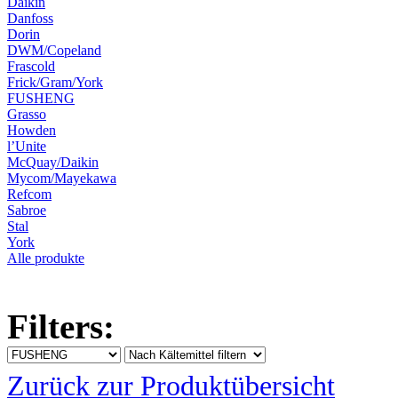
Daikin
Danfoss
Dorin
DWM/Copeland
Frascold
Frick/Gram/York
FUSHENG
Grasso
Howden
l’Unite
McQuay/Daikin
Mycom/Mayekawa
Refcom
Sabroe
Stal
York
Alle produkte
Filters:
Zurück zur Produktübersicht