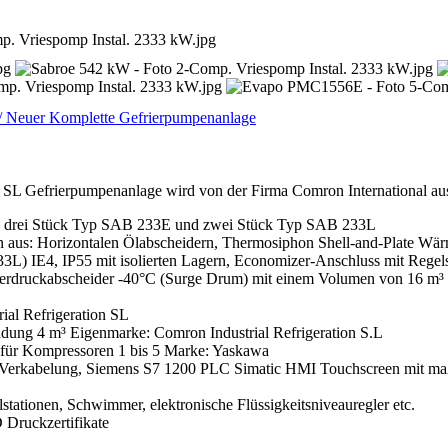
 / Neuer Komplette Gefrierpumpenanlage
n SL Gefrierpumpenanlage wird von der Firma Comron International a
, drei Stück Typ SAB 233E und zwei Stück Typ SAB 233L
 aus: Horizontalen Ölabscheidern, Thermosiphon Shell-and-Plate Wä
IE4, IP55 mit isolierten Lagern, Economizer-Anschluss mit Regels
derdruckabscheider -40°C (Surge Drum) mit einem Volumen von 16 m³ a
ial Refrigeration SL
ung 4 m³ Eigenmarke: Comron Industrial Refrigeration S.L
für Kompressoren 1 bis 5 Marke: Yaskawa
Verkabelung, Siemens S7 1200 PLC Simatic HMI Touchscreen mit maß
stationen, Schwimmer, elektronische Flüssigkeitsniveauregler etc.
Druckzertifikate