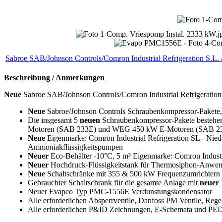
Sabroe SAB/Johnson Controls/Comron Industrial Refrigeration S.L.
Beschreibung / Anmerkungen
Neue
Sabroe SAB/Johnson Controls/Comron Industrial Refrigeratio
Neue
Sabroe/Johnson Controls Schraubenkompressor-Pakete
Die insgesamt 5
neuen
Schraubenkompressor-Pakete bestehen
Motoren (SAB 233E) und WEG 450 kW E-Motoren (SAB 233L) 
Neue
Eigenmarke: Comron Industrial Refrigeration SL - Nie
Ammoniakflüssigkeitspumpen
Neuer
Eco-Behälter -10°C, 5 m³ Eigenmarke: Comron Industr
Neuer
Hochdruck-Flüssigkeitstank für Thermosiphon-Anwend
Neue
Schaltschränke mit 355 & 500 kW Frequenzumrichtern 
Gebrauchter Schaltschrank für die gesamte Anlage mit
neuer
Neuer Evapco Typ PMC-1556E Verdunstungskondensator
Alle erforderlichen Absperrventile, Danfoss PM Ventile, Regel
Alle erforderlichen P&ID Zeichnungen, E-Schemata und PED 