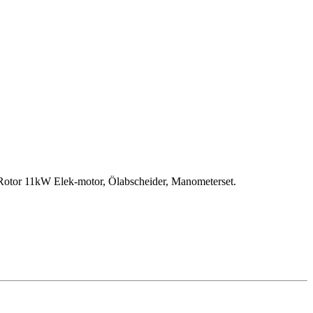
6 kW
 Rotor 11kW Elek-motor, Ölabscheider, Manometerset.