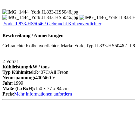
York JL833-HS5046 / Gebraucht Kolbenverdichter
Beschreibung / Anmerkungen
Gebrauchte Kolbenverdichter, Marke York, Typ JL833-HS5046 / JL833
2
Vorrat
Kühlleistung:
kW
/ tons
Typ Kühlmittel:
R407C/All Freon
Nennspannung:
400/460 V
Jahr:
1999
Maße (LxBxH):
150 x 77 x 84 cm
Preis:
Mehr Informationen anfordern