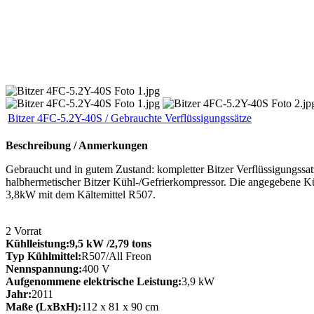
Bitzer 4FC-5.2Y-40S / Gebrauchte Verflüssigungssätze
Beschreibung / Anmerkungen
Gebraucht und in gutem Zustand: kompletter Bitzer Verflüssigungssatz,
halbhermetischer Bitzer Kühl-/Gefrierkompressor. Die angegebene Kü
3,8kW mit dem Kältemittel R507.
2
Vorrat
Kühlleistung:
9,5 kW
/2,79 tons
Typ Kühlmittel:
R507/All Freon
Nennspannung:
400 V
Aufgenommene elektrische Leistung:
3,9 kW
Jahr:
2011
Maße (LxBxH):
112 x 81 x 90 cm