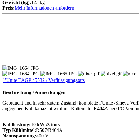
Gewicht (kg):
123 kg
Preis:
Mehr Informationen anfordern
l’Unite TAGP 45532 / Verflüssigungssatz
Beschreibung / Anmerkungen
Gebraucht und in sehr gutem Zustand: komplette l’Unite /Smeva Verflü
angegeben Kühlkapazität wird mit Kältemittel R404A bei 0°C Verdam
Kühlleistung:
10 kW
/3 tons
Typ Kühlmittel:
R507/R404A
Nennspannung:
400 V