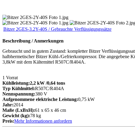
Bitzer 2GES-3.2Y-40S / Gebrauchte Verflüssigungssätze
Beschreibung / Anmerkungen
Gebraucht und in gutem Zustand: kompletter Bitzer Verflüssigungssatz,
halbhermetischer Bitzer Kühl-/Gefrierkompressor. Die angegebene Kü
3,8kW mit dem Kältemittel R507C/R404A.
1
Vorrat
Kühlleistung:
2,2 kW
/0,64 tons
Typ Kühlmittel:
R507C/R404A
Nennspannung:
380 V
Aufgenommene elektrische Leistung:
0,75 kW
Jahr:
2014
Maße (LxBxH):
61 x 65 x 46 cm
Gewicht (kg):
78 kg
Preis:
Mehr Informationen anfordern